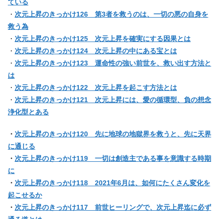
ている
・
次元上昇のきっかけ126 第3者を救うのは、一切の悪の自身を
救う為
・
次元上昇のきっかけ125 次元上昇を確実にする因果とは
・
次元上昇のきっかけ124 次元上昇の中にある宝とは
・
次元上昇のきっかけ123 運命性の強い前世を、救い出す方法と
は
・
次元上昇のきっかけ122 次元上昇を起こす方法とは
・
次元上昇のきっかけ121 次元上昇には、愛の循環型、負の想念
浄化型とある
・
次元上昇のきっかけ120 先に地球の地獄界を救うと、先に天界
に通じる
・
次元上昇のきっかけ119 一切は創造主である事を意識する時期
に
・
次元上昇のきっかけ118 2021年6月は、如何にたくさん変化を
起こせるか
・
次元上昇のきっかけ117 前世ヒーリングで、次元上昇迄に必ず