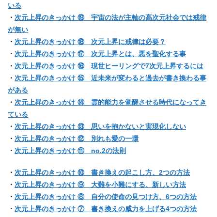
いる
・
次元上昇のきっかけ ⑲ 宇宙の法が主軸の高次元社会では戒律
が無い
・
次元上昇のきっかけ ⑱ 次元上昇に戒律は必要？
・
次元上昇のきっかけ ⑰ 次元上昇とは、悪を聖化する事
・
次元上昇のきっかけ ⑯ 現世ヒーリングで7次元上昇するには
・
次元上昇のきっかけ ⑮ 近未来が変わると過去が書き換わる事
がある
・
次元上昇のきっかけ ⑭ 霊的能力を覚醒させる時代になってき
ている
・
次元上昇のきっかけ ⑬ 思いを抱かないと実現化しない
・
次元上昇のきっかけ ⑫ 別れも愛の一環
・
次元上昇のきっかけ ⑪ no.2の法則
・
次元上昇のきっかけ ⑩ 書き換えの起こし方、2つの方法
・
次元上昇のきっかけ ⑨ 大難を小難にする、新しい方法
・
次元上昇のきっかけ ⑧ 自分の使命の見つけ方、6つの方法
・
次元上昇のきっかけ ⑦ 書き換えの威力を上げる4つの方法