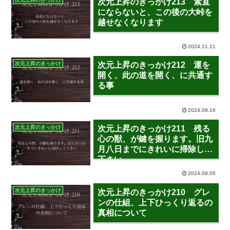
次元上昇のきっかけ213 素直
にならないと、この後の大峠を
越せなくなります
2024.11.11
次元上昇のきっかけ
次元上昇のきっかけ212 運を
開く、此の道を開く、に共通す
る事
2024.09.16
次元上昇のきっかけ
次元上昇のきっかけ211 残る
心の獣、が鍵を握ります。旧九
月八日までにきれいに掃除して
下さい
2024.09.05
次元上昇のきっかけ
次元上昇のきっかけ210 グレ
ンの仕組、上下ひっくり返るの
真相について