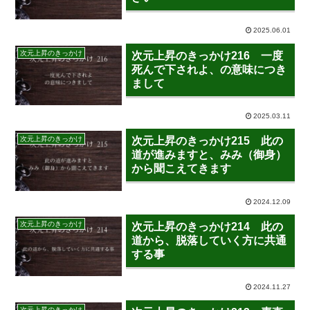
2025.06.01
次元上昇のきっかけ
次元上昇のきっかけ216 一度
死んで下されよ、の意味につき
まして
2025.03.11
次元上昇のきっかけ
次元上昇のきっかけ215 此の
道が進みますと、みみ（御身）
から聞こえてきます
2024.12.09
次元上昇のきっかけ
次元上昇のきっかけ214 此の
道から、脱落していく方に共通
する事
2024.11.27
次元上昇のきっかけ