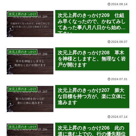
2024.08.14
次元上昇のきっかけ
次元上昇のきっかけ209 仕組
み早くなったので、かねてみし
てあった事八月八日から始めて
下さい
2024.08.07
次元上昇のきっかけ
次元上昇のきっかけ208 草木
を神様としますと、無理なく岩
戸が開けます
2024.07.31
次元上昇のきっかけ
次元上昇のきっかけ207 膨大
な目標を持つ方が、楽に立体に
進みます
2024.07.14
次元上昇のきっかけ
次元上昇のきっかけ206 此の
道に進む上での、行の優先順位