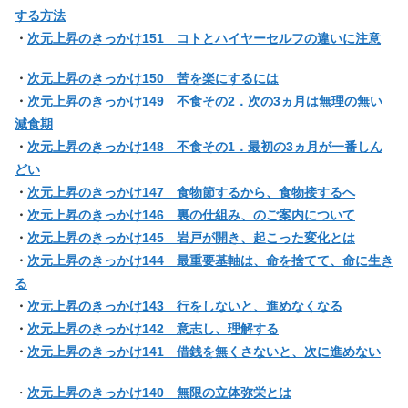
する方法
・
次元上昇のきっかけ151 コトとハイヤーセルフの違いに注意
・
次元上昇のきっかけ150 苦を楽にするには
・
次元上昇のきっかけ149 不食その2．次の3ヵ月は無理の無い
減食期
・
次元上昇のきっかけ148 不食その1．最初の3ヵ月が一番しん
どい
・
次元上昇のきっかけ147 食物節するから、食物接するへ
・
次元上昇のきっかけ146 裏の仕組み、のご案内について
・
次元上昇のきっかけ145 岩戸が開き、起こった変化とは
・
次元上昇のきっかけ144 最重要基軸は、命を捨てて、命に生き
る
・
次元上昇のきっかけ143 行をしないと、進めなくなる
・
次元上昇のきっかけ142 意志し、理解する
・
次元上昇のきっかけ141 借銭を無くさないと、次に進めない
・
次元上昇のきっかけ140 無限の立体弥栄とは