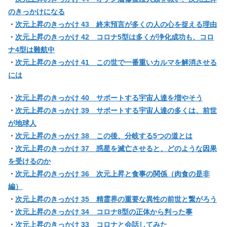
のきっかけになる
・
次元上昇のきっかけ 43 終末預言が多くの人の心を捉える理由
・
次元上昇のきっかけ 42 コロナ5型は多くが浄化成功も、コロ
ナ4型は難航中
・
次元上昇のきっかけ 41 この世で一番重いカルマを解消させる
には
・
次元上昇のきっかけ 40 サポートする宇宙人達を増やそう
・
次元上昇のきっかけ 39 サポートする宇宙人達の多くは、前世
が地球人
・
次元上昇のきっかけ 38 この後、分岐する5つの道とは
・
次元上昇のきっかけ 37 惑星を滅亡させると、どのような因果
を受けるのか
・
次元上昇のきっかけ 36 次元上昇と食事の関係（肉食の是非
編）
・
次元上昇のきっかけ 35 精霊界の重要な異性の前世と繋がろう
・
次元上昇のきっかけ 34 コロナ8型の正体から判った事
・
次元上昇のきっかけ 33 コロナと会話してみた