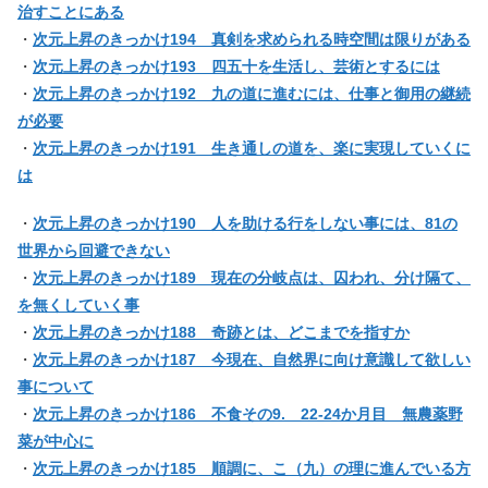
治すことにある
・
次元上昇のきっかけ194 真剣を求められる時空間は限りがある
・
次元上昇のきっかけ193 四五十を生活し、芸術とするには
・
次元上昇のきっかけ192 九の道に進むには、仕事と御用の継続
が必要
・
次元上昇のきっかけ191 生き通しの道を、楽に実現していくに
は
・
次元上昇のきっかけ190 人を助ける行をしない事には、81の
世界から回避できない
・
次元上昇のきっかけ189 現在の分岐点は、囚われ、分け隔て、
を無くしていく事
・
次元上昇のきっかけ188 奇跡とは、どこまでを指すか
・
次元上昇のきっかけ187 今現在、自然界に向け意識して欲しい
事について
・
次元上昇のきっかけ186 不食その9. 22-24か月目 無農薬野
菜が中心に
・
次元上昇のきっかけ185 順調に、こ（九）の理に進んでいる方