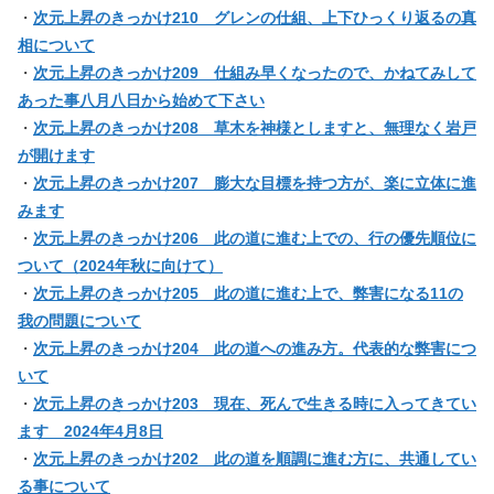
・
次元上昇のきっかけ210 グレンの仕組、上下ひっくり返るの真
相について
・
次元上昇のきっかけ209 仕組み早くなったので、かねてみして
あった事八月八日から始めて下さい
・
次元上昇のきっかけ208 草木を神様としますと、無理なく岩戸
が開けます
・
次元上昇のきっかけ207 膨大な目標を持つ方が、楽に立体に進
みます
・
次元上昇のきっかけ206 此の道に進む上での、行の優先順位に
ついて（2024年秋に向けて）
・
次元上昇のきっかけ205 此の道に進む上で、弊害になる11の
我の問題について
・
次元上昇のきっかけ204 此の道への進み方。代表的な弊害につ
いて
・
次元上昇のきっかけ203 現在、死んで生きる時に入ってきてい
ます 2024年4月8日
・
次元上昇のきっかけ202 此の道を順調に進む方に、共通してい
る事について