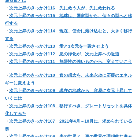
通る道とは
・
次元上昇のきっかけ116 先に救う人が、先に救われる
・
次元上昇のきっかけ115 地球は、国家型から、個々の型へと移
行する
・
次元上昇のきっかけ114 現在、使命に溶け込むと、大きく移行
する
・
次元上昇のきっかけ113 愛と3次元を一致させよう
・
次元上昇のきっかけ112 悪の浄化が、次元上昇への近道
・
次元上昇のきっかけ111 無限性の強いものから、変えていこう
・
次元上昇のきっかけ110 負の想念を、未来永劫に応援のエネル
ギーに変えよう
・
次元上昇のきっかけ109 現在の地球から、容易に次元上昇して
いくには
・
次元上昇のきっかけ108 移行すべき、グレートリセットを具体
化してみた
・
次元上昇のきっかけ107 2021年4月～10月に、求められている
事
・
次元上昇のきっかけ106 表の世界と、裏の世界の理想的な進み