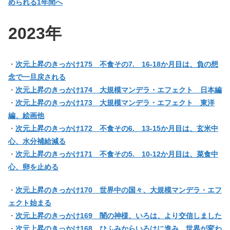
められる1年間へ
2023年
・
次元上昇のきっかけ175 不食その7. 16-18か月目は、負の想
念で一旦戻される
・
次元上昇のきっかけ174 大規模マンデラ・エフェクト 日本編
・
次元上昇のきっかけ173 大規模マンデラ・エフェクト 東洋
編、絵画他
・
次元上昇のきっかけ172 不食その6. 13-15か月目は、玄米中
心、水分補給減る
・
次元上昇のきっかけ171 不食その5. 10-12か月目は、菜食中
心、卵を止める
・
次元上昇のきっかけ170 世界中の国々、大規模マンデラ・エフ
ェクト始まる
・
次元上昇のきっかけ169 闇の神様、いろは、より交信しました
・
次元上昇のきっかけ168 ひふみからいろはに進み、世界が変わ