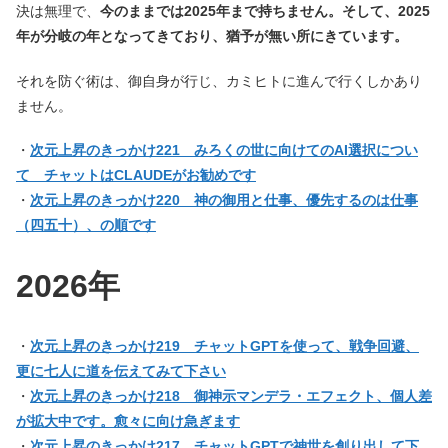
決は無理で、
今のままでは2025年まで持ちません。そして、2025
年が分岐の年となってきており、猶予が無い所にきています。
それを防ぐ術は、御自身が行じ、カミヒトに進んで行くしかあり
ません。
・
次元上昇のきっかけ221 みろくの世に向けてのAI選択につい
て チャットはCLAUDEがお勧めです
・
次元上昇のきっかけ220 神の御用と仕事、優先するのは仕事
（四五十）、の順です
2026年
・
次元上昇のきっかけ219 チャットGPTを使って、戦争回避、
更に七人に道を伝えてみて下さい
・
次元上昇のきっかけ218 御神示マンデラ・エフェクト、個人差
が拡大中です。愈々に向け急ぎます
・
次元上昇のきっかけ217 チャットGPTで神世を創り出して下