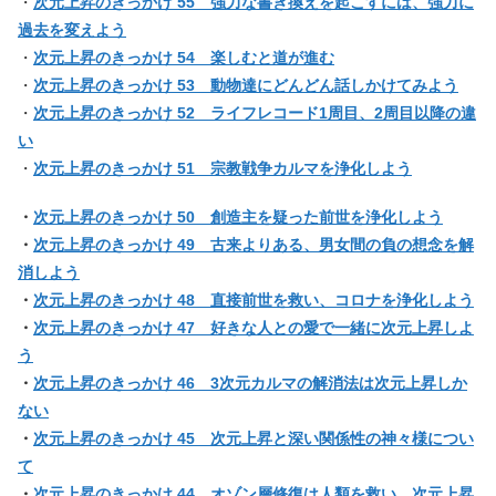
・
次元上昇のきっかけ 55 強力な書き換えを起こすには、強力に
過去を変えよう
・
次元上昇のきっかけ 54 楽しむと道が進む
・
次元上昇のきっかけ 53 動物達にどんどん話しかけてみよう
・
次元上昇のきっかけ 52 ライフレコード1周目、2周目以降の違
い
・
次元上昇のきっかけ 51 宗教戦争カルマを浄化しよう
・
次元上昇のきっかけ 50 創造主を疑った前世を浄化しよう
・
次元上昇のきっかけ 49 古来よりある、男女間の負の想念を解
消しよう
・
次元上昇のきっかけ 48 直接前世を救い、コロナを浄化しよう
・
次元上昇のきっかけ 47 好きな人との愛で一緒に次元上昇しよ
う
・
次元上昇のきっかけ 46 3次元カルマの解消法は次元上昇しか
ない
・
次元上昇のきっかけ 45 次元上昇と深い関係性の神々様につい
て
・
次元上昇のきっかけ 44 オゾン層修復は人類を救い、次元上昇