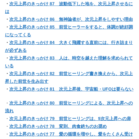
・
次元上昇のきっかけ 87 波動低下した地を、次元上昇させるに
は
・
次元上昇のきっかけ 86 無神論者が、次元上昇をしやすい理由
・
次元上昇のきっかけ 85 前世ヒーラーをすると、体調が絶好調
になってくる
・
次元上昇のきっかけ 84 大きく飛躍する直前には、行き詰まり
が必ずある
・
次元上昇のきっかけ 83 人は、時空を越えた理解を求められて
いる
・
次元上昇のきっかけ 82 前世ヒーリング書き換えから、次元上
昇した前世を生み出す
・
次元上昇のきっかけ 81 次元上昇後、宇宙船・UFOは要らない
・
次元上昇のきっかけ 80 前世ヒーリングによる、次元上昇への
流れ
・
次元上昇のきっかけ 79 前世ヒーリングは、9次元上昇への扉
・
次元上昇のきっかけ 78 変則、肉食絶ちのお奨め
・
次元上昇のきっかけ 77 愛の循環を増やし、愛をたくさん受け