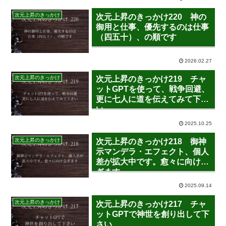
次元上昇のきっかけ
次元上昇のきっかけ220 神の
御用と仕事、優先するのは仕事
（四五十）、の順です
2026.02.27
次元上昇のきっかけ
次元上昇のきっかけ219 チャ
ットGPTを使って、戦争回避、
更に七人に道を伝えてみて下さ
い
2025.10.25
次元上昇のきっかけ
次元上昇のきっかけ218 御神
示マンデラ・エフェクト、個人
差が拡大中です。愈々に向け急
ぎます
2025.09.14
次元上昇のきっかけ
次元上昇のきっかけ217 チャ
ットGPTで神世を創り出して下
さい