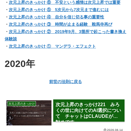
・
次元上昇のきっかけ ⑥ 不安という感情は次元上昇では重要
・
次元上昇のきっかけ ⑤ 5次元から7次元まで進むには
・
次元上昇のきっかけ ④ 自分を信じ切る事の重要性
・
次元上昇のきっかけ ③ 時間が止まる経験 鞍馬寺再び
・
次元上昇のきっかけ ② 2019年9月、3箇所で起こった書き換え
体験談
・
次元上昇のきっかけ ① マンデラ・エフェクト
2020年
前世の法則に戻る
次元上昇のきっかけ
次元上昇のきっかけ221 みろ
くの世に向けてのAI選択につい
て チャットはCLAUDEがお
勧めです
2026.06.14