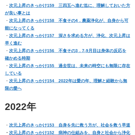
・
次元上昇のきっかけ159 三四五へ進む迄に、理解しておいた方
が良い事とは
・
次元上昇のきっかけ158 不食その4．農薬浄化が、自身から可
能になってくる
・
次元上昇のきっかけ157 深さを求める方が、浄化、次元上昇は
早く進む
・
次元上昇のきっかけ156 不食その3．7-9月目は身体の反応を
確かめる時期
・
次元上昇のきっかけ155 過去世は、未来の時空にも無限に存在
している
・
次元上昇のきっかけ154 2022年は愛の年、理解と経験から無
限の愛へ
2022年
・
次元上昇のきっかけ153 自身を先に救う方が、社会を救う早道
・
次元上昇のきっかけ152 病神の仕組みを、自身と社会から浄化