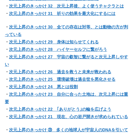
・
次元上昇のきっかけ 32 次元上昇後、よく使うチャクラとは
・
次元上昇のきっかけ 31 祈りの効果を最大化にするには
・
次元上昇のきっかけ 30 全ての存在は対等、とは動物の方が判
っている
・
次元上昇のきっかけ 29 身体は知らせてくれる
・
次元上昇のきっかけ 28 ハイヤーセルフに繋がろう
・
次元上昇のきっかけ 27 宇宙の叡智に繋がると次元上昇しやす
い
・
次元上昇のきっかけ 26 過去を救うと未来が救われる
・
次元上昇のきっかけ 25 環境破壊は過去世を悪化させる
・
次元上昇のきっかけ 24 悪とは役割
・
次元上昇のきっかけ 23 自分に合った土地は、次元上昇には重
要
・
次元上昇のきっかけ 22 ｢ありがとう｣の輪を広げよう
・
次元上昇のきっかけ 21 現在、心の岩戸開きが求められている
・
次元上昇のきっかけ ⑳ 多くの地球人が宇宙人のDNAを引いて