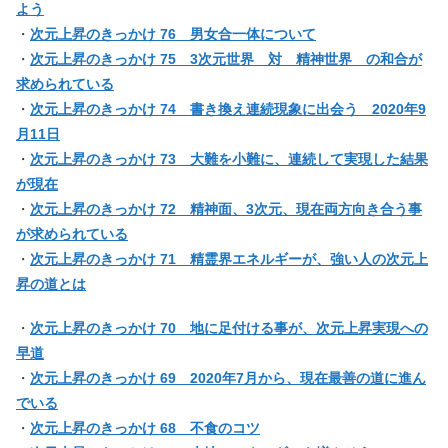
よう
・
次元上昇のきっかけ 76 男女合一体について
・
次元上昇のきっかけ 75 3次元世界 対 精神世界 の和合が
求められている
・
次元上昇のきっかけ 74 書き換え連続現象に出会う 2020年9
月11日
・
次元上昇のきっかけ 73 大難を小難に、連続して実現した結果
が現在
・
次元上昇のきっかけ 72 精神面、3次元、現在両方向き合う事
が求められている
・
次元上昇のきっかけ 71 精霊界エネルギーが、強い人の次元上
昇の道とは
・
次元上昇のきっかけ 70 地に足付ける事が、次元上昇実現への
早道
・
次元上昇のきっかけ 69 2020年7月から、現在最善の道に進ん
でいる
・
次元上昇のきっかけ 68 不食のコツ