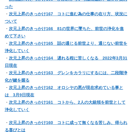
った
・
次元上昇のきっかけ167 コトに進む為の仕事の在り方、状況に
ついて
・
次元上昇のきっかけ166 81の世界に墜ちた、前世の浄化を進
めて下さい
・
次元上昇のきっかけ165 話の通じる前世より、通じない前世を
浄化していく
・
次元上昇のきっかけ164 遅れる程に苦しくなる 2022年3月31
日現在
・
次元上昇のきっかけ163 グレンをカラリにするには、二段階浄
化が鍵を握る
・
次元上昇のきっかけ162 オロシヤの悪が現在求めている事と
は 3月9日現在
・
次元上昇のきっかけ161 コトから、2人の大統領を前世として
浄化していく
・
次元上昇のきっかけ160 コトに成って無くなる苦しみ、得られ
る喜びとは