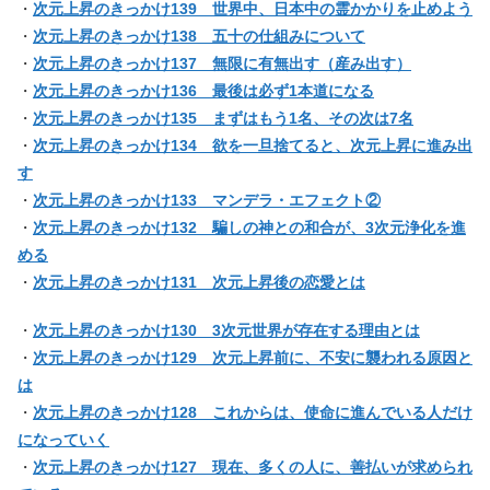
・
次元上昇のきっかけ139 世界中、日本中の霊かかりを止めよう
・
次元上昇のきっかけ138 五十の仕組みについて
・
次元上昇のきっかけ137 無限に有無出す（産み出す）
・
次元上昇のきっかけ136 最後は必ず1本道になる
・
次元上昇のきっかけ135 まずはもう1名、その次は7名
・
次元上昇のきっかけ134 欲を一旦捨てると、次元上昇に進み出
す
・
次元上昇のきっかけ133 マンデラ・エフェクト②
・
次元上昇のきっかけ132 騙しの神との和合が、3次元浄化を進
める
・
次元上昇のきっかけ131 次元上昇後の恋愛とは
・
次元上昇のきっかけ130 3次元世界が存在する理由とは
・
次元上昇のきっかけ129 次元上昇前に、不安に襲われる原因と
は
・
次元上昇のきっかけ128 これからは、使命に進んでいる人だけ
になっていく
・
次元上昇のきっかけ127 現在、多くの人に、善払いが求められ