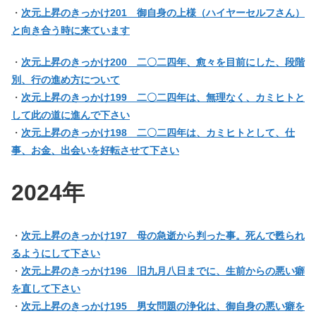
・
次元上昇のきっかけ201 御自身の上様（ハイヤーセルフさん）
と向き合う時に来ています
・
次元上昇のきっかけ200 二〇二四年、愈々を目前にした、段階
別、行の進め方について
・
次元上昇のきっかけ199 二〇二四年は、無理なく、カミヒトと
して此の道に進んで下さい
・
次元上昇のきっかけ198 二〇二四年は、カミヒトとして、仕
事、お金、出会いを好転させて下さい
2024年
・
次元上昇のきっかけ197 母の急逝から判った事。死んで甦られ
るようにして下さい
・
次元上昇のきっかけ196 旧九月八日までに、生前からの悪い癖
を直して下さい
・
次元上昇のきっかけ195 男女問題の浄化は、御自身の悪い癖を