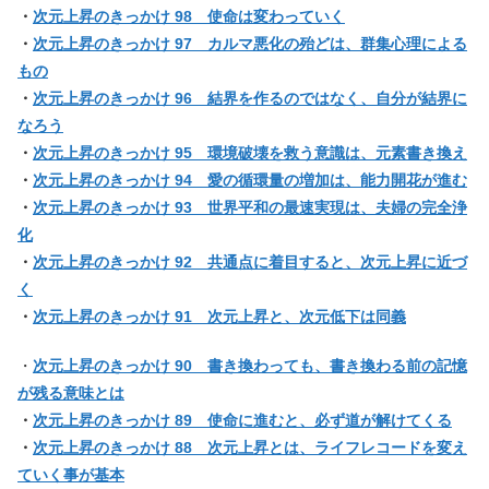
・
次元上昇のきっかけ 98 使命は変わっていく
・
次元上昇のきっかけ 97 カルマ悪化の殆どは、群集心理による
もの
・
次元上昇のきっかけ 96 結界を作るのではなく、自分が結界に
なろう
・
次元上昇のきっかけ 95 環境破壊を救う意識は、元素書き換え
・
次元上昇のきっかけ 94 愛の循環量の増加は、能力開花が進む
・
次元上昇のきっかけ 93 世界平和の最速実現は、夫婦の完全浄
化
・
次元上昇のきっかけ 92 共通点に着目すると、次元上昇に近づ
く
・
次元上昇のきっかけ 91 次元上昇と、次元低下は同義
・
次元上昇のきっかけ 90 書き換わっても、書き換わる前の記憶
が残る意味とは
・
次元上昇のきっかけ 89 使命に進むと、必ず道が解けてくる
・
次元上昇のきっかけ 88 次元上昇とは、ライフレコードを変え
ていく事が基本