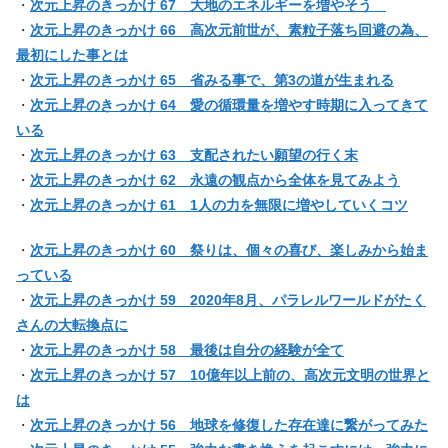
・
次元上昇のきっかけ 67 大地のエネルギーを増やそう
・
次元上昇のきっかけ 66 高次元前世が、素粒子落ち回避の為、
最初にした事とは
・
次元上昇のきっかけ 65 省みる事で、第3の道が生まれる
・
次元上昇のきっかけ 64 愛の循環量を増やす時期に入ってきて
いる
・
次元上昇のきっかけ 63 支配されたい願望の行く末
・
次元上昇のきっかけ 62 永遠の観点から全体を見てみよう
・
次元上昇のきっかけ 61 1人の力を無限に増やしていくコツ
・
次元上昇のきっかけ 60 祭りは、個々の喜び、楽しみから始ま
っている
・
次元上昇のきっかけ 59 2020年8月、パラレルワールドがたく
さんの大転換点に
・
次元上昇のきっかけ 58 最後は自分の経験が全て
・
次元上昇のきっかけ 57 10億年以上前の、高次元文明の世界と
は
・
次元上昇のきっかけ 56 地球を修復した存在達に繋がってみた