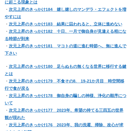
に起こる現象とは
・
次元上昇のきっかけ184 嬉し嬉しのマンデラ・エフェクトを増
やすには
・
次元上昇のきっかけ183 結果に囚われると、立体に進めない
・
次元上昇のきっかけ182 十日、一月で御自身が見違える程にな
る時節が到来
・
次元上昇のきっかけ181 マコトの道に進む時節へ、無に進んで
下さい
・
次元上昇のきっかけ180 足らぬもの無くなる世界に移行する鍵
とは
・
次元上昇のきっかけ179 不食その8. 19-21か月目 時空間移
行で食が戻る
・
次元上昇のきっかけ178 御自身の騙しの神様、浄化の順序につ
いて
・
次元上昇のきっかけ177 2023年、希望の持てる三四五の世界
観が現れた
・
次元上昇のきっかけ176 2023年、我の洗濯、掃除、改心が求