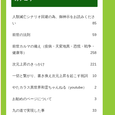
人類滅亡シナリオ回避の為、御神示をお読みくださ
い
85
前世の法則
59
前世カルマの備え（疫病・天変地異・恐慌・戦争・
健康等）
258
次元上昇のきっかけ
221
一切と繋がり、書き換え次元上昇を起こす祝詞
10
やたカラス異世界和霊ちゃんねる（youtube）
2
お勧めのページについて
3
九の道で実現した事
33