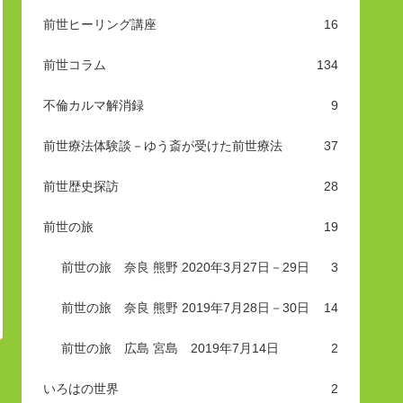
前世ヒーリング講座
16
前世コラム
134
不倫カルマ解消録
9
前世療法体験談－ゆう斎が受けた前世療法
37
前世歴史探訪
28
前世の旅
19
前世の旅 奈良 熊野 2020年3月27日－29日
3
前世の旅 奈良 熊野 2019年7月28日－30日
14
前世の旅 広島 宮島 2019年7月14日
2
いろはの世界
2