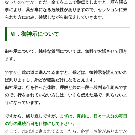
なったのですが、
ただ、全てをここで御伝えしますと、順を誤る
事により、薬が毒になる危険性がありますので、セッションに来
られた方にのみ、確認しながら御伝えしていきます。
Ⅶ．御神示について
御神示について、純粋な質問については、無料でお話させて頂き
ます。
ですが、
此の道に進んでゐますと、殆どは、御神示を読んでいれ
ば判りますし、殆どが確認だけになると見ます。
御神示は、行を伴った体験、理解と共に一段一段判る仕組みです
ので、行をされていない方には、いくら伝えた処で、判らないよ
うになっています。
ですから、繰り返しですが、
まずは、真剣に、日々一人分の毎日
の行の継続百日を目標にして下さい。
そして、此の道に進まれてゐましたら、必ず、お陰がありますか