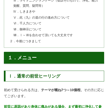
Ⅲ．ライトニングランゲージ（会話そのもので、浄化、能力
覚醒、質問、疑問等）
Ⅳ．しきまきや
Ⅴ．此（九）の道の行の進め方について
Ⅵ．千人力について
Ⅶ．御神示について
Ⅷ．Ⅰ～Ⅶを合わせて頂いても大丈夫です
２．今後につきまして
１．メニュー
Ⅰ．通常の前世ヒーリング
初めて受けられる方は、
テーマが概ね7つ～10個程、
その方に応じ
てございます。
前世に原因があり身体に痛みがある場合、まず最初に浄化して参