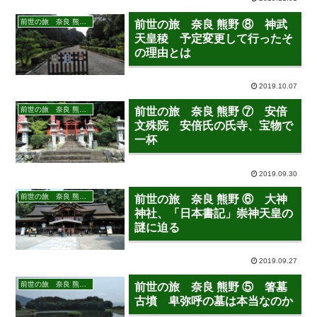
前世の旅 奈良 熊野 2019年7月28日－30日
前世の旅 奈良 熊野 ⑧ 神武
天皇稜 予定変更して行ったそ
の理由とは
2019.10.07
前世の旅 奈良 熊野 2019年7月28日－30日
前世の旅 奈良 熊野 ⑦ 安倍
文殊院 安倍氏の氏寺、宝物で
一杯
2019.09.30
前世の旅 奈良 熊野 2019年7月28日－30日
前世の旅 奈良 熊野 ⑥ 大神
神社、「日本書記」崇神天皇の
謎に迫る
2019.09.27
前世の旅 奈良 熊野 2019年7月28日－30日
前世の旅 奈良 熊野 ⑤ 箸墓
古墳 卑弥呼の墓は本当なのか