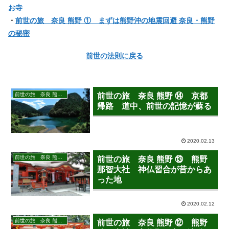
お寺
・
前世の旅 奈良 熊野 ① まずは熊野沖の地震回避 奈良・熊野
の秘密
前世の法則に戻る
前世の旅 奈良 熊野 2019年7月28日－30日
前世の旅 奈良 熊野 ⑭ 京都
帰路 道中、前世の記憶が蘇る
2020.02.13
前世の旅 奈良 熊野 2019年7月28日－30日
前世の旅 奈良 熊野 ⑬ 熊野
那智大社 神仏習合が昔からあ
った地
2020.02.12
前世の旅 奈良 熊野 2019年7月28日－30日
前世の旅 奈良 熊野 ⑫ 熊野