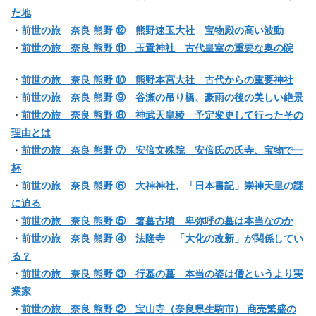
た地
・
前世の旅 奈良 熊野 ⑫ 熊野速玉大社 宝物殿の高い波動
・
前世の旅 奈良 熊野 ⑪ 玉置神社 古代皇室の重要な奥の院
・
前世の旅 奈良 熊野 ⑩ 熊野本宮大社 古代からの重要神社
・
前世の旅 奈良 熊野 ⑨ 谷瀬の吊り橋、豪雨の後の美しい絶景
・
前世の旅 奈良 熊野 ⑧ 神武天皇稜 予定変更して行ったその
理由とは
・
前世の旅 奈良 熊野 ⑦ 安倍文殊院 安倍氏の氏寺、宝物で一
杯
・
前世の旅 奈良 熊野 ⑥ 大神神社、「日本書記」崇神天皇の謎
に迫る
・
前世の旅 奈良 熊野 ⑤ 箸墓古墳 卑弥呼の墓は本当なのか
・
前世の旅 奈良 熊野 ④ 法隆寺 「大化の改新」が関係してい
る？
・
前世の旅 奈良 熊野 ③ 行基の墓 本当の姿は僧というより実
業家
・
前世の旅 奈良 熊野 ② 宝山寺（奈良県生駒市） 商売繁盛の