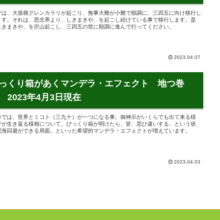
では、大規模グレンカラリが起こり、無事大難が小難で順調に、三四五に向け移行し
ます。それは、思念界より、しきまきや、を起こし続けている事で移行します。是
しきまきや、を沢山起こし、三四五の世に順調に進んで行ってください。
2023.04.07
っくり箱があくマンデラ・エフェクト 地つ巻
 2023年4月3日現在
巻では、世界とミコト（三九十）が一つになる事。御神示がいくらでも出て来る様
皆が生き返る様相について。びっくり箱が明けたら、皆、思ひ違いする、という状
泥海回避ができる局面。といった希望的マンデラ・エフェクトが増えています。
2023.04.03