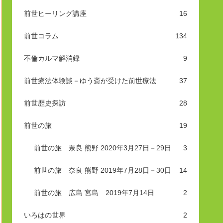
前世ヒーリング講座
16
前世コラム
134
不倫カルマ解消録
9
前世療法体験談－ゆう斎が受けた前世療法
37
前世歴史探訪
28
前世の旅
19
前世の旅 奈良 熊野 2020年3月27日－29日
3
前世の旅 奈良 熊野 2019年7月28日－30日
14
前世の旅 広島 宮島 2019年7月14日
2
いろはの世界
2