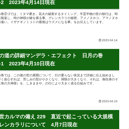
-2 2023年4月14日現在
の巻②-2では、ミタマ磨き。花火の破裂するタイミング。半霊半物の世の移行は、時
返報返し、時の神様が鍵を握る事。グレンカラリの秘密。アメノヌホコ、アマノヌホ
の違い。イザナギノミコトの最後はウズメになる事。をお伝えしています。
2023.04.14
の道の詳細マンデラ・エフェクト 日月の巻
-1 2023年4月10日現在
の巻では、この後の世の展開について、行の要らない状況まで詳細に伝え始めまし
早く改心すれば、苦しみの型が小さくなり、掃除が大きくなり、それは、御自身のそ
三体の大神様）を、しきまきや、の行により大きく成る仕組みです。
2023.04.10
世カルマの備え 229 直近で起こっている大規模
レンカラリについて 4月7日現在