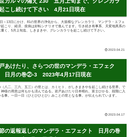
世カルマの備え 230 五月上旬まで、グレンカラ
起こし続けて下さい 4月21日現在
10日～13日にかけ、81の世界の浄化から、大規模なグレンカラリ、マンデラ・エフェ
が起こり、経済、疫病は好転シナリオで進んでます。引き続き有事系、天変地異系の
は重く、5月上旬迄、しきまきや、グレンカラリを起こし続けて下さい。
2023.04.21
戸あけたり、さらつの世のマンデラ・エフェク
 日月の巻②-3 2023年4月17日現在
つ（八二、三六、五三）の世とは、カミヒト、がしきまきやを起こし続ける世界。で
、神様の用意は何もかも済んでゐる。岩戸あけたり日本晴れ、富士ひかる、段階に入
いる事。一日一日（ひとひひとひ）みことの世となる事。が伝えられています。
2023.04.17
節の返報返しのマンデラ・エフェクト 日月の巻