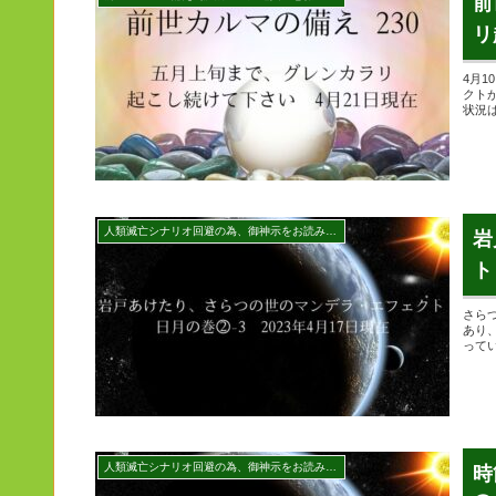
前
リ
4月
クト
状況
人類滅亡シナリオ回避の為、御神示をお読みください
岩
ト
さら
あり
って
人類滅亡シナリオ回避の為、御神示をお読みください
時