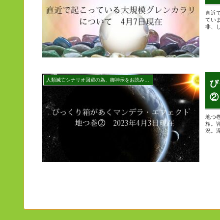
直近
てい
非、
人類滅亡シナリオ回避の為、御神示をお読みください
び
②
地つ
相。
況。