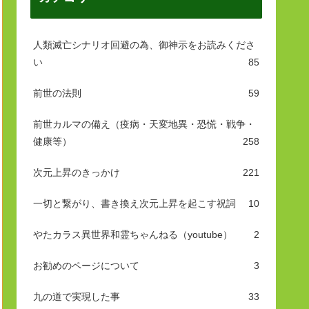
人類滅亡シナリオ回避の為、御神示をお読みくださ
い
85
前世の法則
59
前世カルマの備え（疫病・天変地異・恐慌・戦争・
健康等）
258
次元上昇のきっかけ
221
一切と繋がり、書き換え次元上昇を起こす祝詞
10
やたカラス異世界和霊ちゃんねる（youtube）
2
お勧めのページについて
3
九の道で実現した事
33