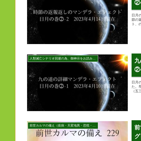
②
日月
節の
ト、
人類滅亡シナリオ回避の為、御神示をお読みください
九
②
日月
た。
（五
前世カルマの備え（疫病・天変地異・恐慌・戦争・健康等）
前
グ