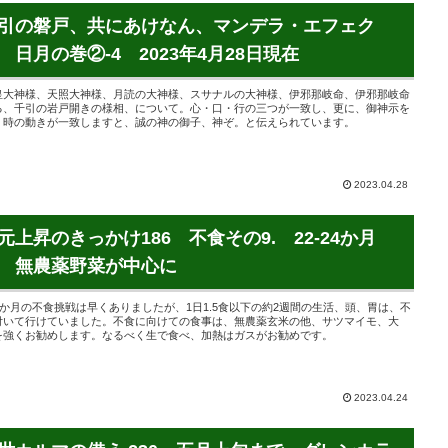
引の磐戸、共にあけなん、マンデラ・エフェク
 日月の巻②-4 2023年4月28日現在
皇大神様、天照大神様、月読の大神様、スサナルの大神様、伊邪那岐命、伊邪那岐命
る、千引の岩戸開きの様相、について。心・口・行の三つが一致し、更に、御神示を
、時の動きが一致しますと、誠の神の御子、神ぞ。と伝えられています。
2023.04.28
元上昇のきっかけ186 不食その9. 22-24か月
 無農薬野菜が中心に
10か月の不食挑戦は早くありましたが、1日1.5食以下の約2週間の生活、頭、胃は、不
付いて行けていました。不食に向けての食事は、無農薬玄米の他、サツマイモ、大
を強くお勧めします。なるべく生で食べ、加熱はガスがお勧めです。
2023.04.24