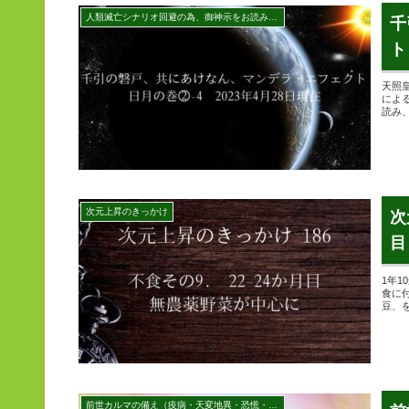
人類滅亡シナリオ回避の為、御神示をお読みください
千
ト
天照
によ
読み
次元上昇のきっかけ
次
目
1年
食に
豆、
前世カルマの備え（疫病・天変地異・恐慌・戦争・健康等）