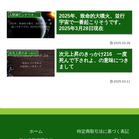
人類滅亡シナリオ回避の為、御神示をお読みください
2025年、致命的大噴火、並行
宇宙で一番起こりそうです。
2025年3月28日現在
2025.03.28
次元上昇のきっかけ
次元上昇のきっかけ216 一度
死んで下されよ、の意味につき
まして
2025.03.11
ホーム
特定商取引法に基づく表記